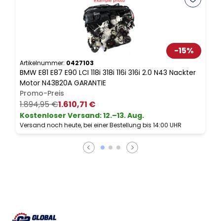
-
15
%
Artikelnummer:
0427103
A
BMW E81 E87 E90 LCI 118i 318i 116i 316i 2.0 N43 Nackter
B
Motor N43B20A GARANTIE
K
Promo-Preis
1.894,95 €
1.610,71 €
Kostenloser Versand
:
12.–13. Aug.
Versand noch heute, bei einer Bestellung bis 14:00 UHR
V