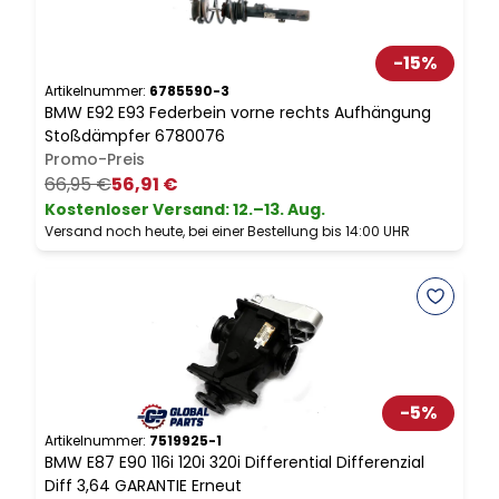
-
15
%
Artikelnummer:
6785590-3
A
BMW E92 E93 Federbein vorne rechts Aufhängung
B
Stoßdämpfer 6780076
S
Promo-Preis
66,95 €
56,91 €
Kostenloser Versand
:
12.–13. Aug.
Versand noch heute, bei einer Bestellung bis 14:00 UHR
V
-
5
%
Artikelnummer:
7519925-1
A
BMW E87 E90 116i 120i 320i Differential Differenzial
K
Diff 3,64 GARANTIE Erneut
A