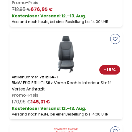
Promo-Preis
712,95 €
676,95 €
Kostenloser Versand
:
12.–13. Aug.
Versand noch heute, bei einer Bestellung bis 14:00 UHR
V
-
15
%
Artikelnummer:
7212156-1
A
BMW E90 E91 LCI Sitz Vorne Rechts Interieur Stoff
*
Vertex Anthrazit
Promo-Preis
170,95 €
145,31 €
Kostenloser Versand
:
12.–13. Aug.
Versand noch heute, bei einer Bestellung bis 14:00 UHR
V