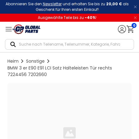
Abonnieren Sie den
Newsletter
und erhalten Sie bis zu
20,00 €
als
Geschenk für Ihren ersten Einkauf!
Ausgewählte Teile bis zu
-
40
%
!
0
Notif
Heim
Sonstige
BMW 3 er E90 E91 LCI Satz Halteleisten Tür rechts
7224456 7202660
Loading...