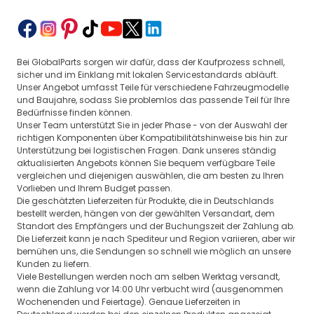
Bei GlobalParts sorgen wir dafür, dass der Kaufprozess schnell,
sicher und im Einklang mit lokalen Servicestandards abläuft.
Unser Angebot umfasst Teile für verschiedene Fahrzeugmodelle
und Baujahre, sodass Sie problemlos das passende Teil für Ihre
Bedürfnisse finden können.
Unser Team unterstützt Sie in jeder Phase - von der Auswahl der
richtigen Komponenten über Kompatibilitätshinweise bis hin zur
Unterstützung bei logistischen Fragen. Dank unseres ständig
aktualisierten Angebots können Sie bequem verfügbare Teile
vergleichen und diejenigen auswählen, die am besten zu Ihren
Vorlieben und Ihrem Budget passen.
Die geschätzten Lieferzeiten für Produkte, die in Deutschlands
bestellt werden, hängen von der gewählten Versandart, dem
Standort des Empfängers und der Buchungszeit der Zahlung ab.
Die Lieferzeit kann je nach Spediteur und Region variieren, aber wir
bemühen uns, die Sendungen so schnell wie möglich an unsere
Kunden zu liefern.
Viele Bestellungen werden noch am selben Werktag versandt,
wenn die Zahlung vor 14:00 Uhr verbucht wird (ausgenommen
Wochenenden und Feiertage). Genaue Lieferzeiten in