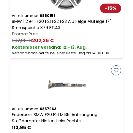
-
15
%
Artikelnummer:
6850151
A
BMW 1 2 er 1 F20 F21 F22 F23 Alu Felge Alufelge 17"
B
Sternspeiche 379 ET:43
H
Promo-Preis
237,95 €
202,26 €
Kostenloser Versand
:
12.–13. Aug.
Versand noch heute, bei einer Bestellung bis 14:00 UHR
V
Artikelnummer:
6857963
A
Federbein BMW F20 F21 M135I Aufhängung
B
Stoßdämpfer Hinten Links Rechts
S
113,95 €