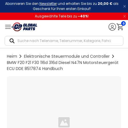
Abonnieren Sie den
Newsletter
und erhalten Sie bis zu
20,00 €
als
Geschenk für Ihren ersten Einkauf!
Ausgewählte Teile bis zu
-
40
%
!
0
Notif
Heim
Elektronische Steuermodule und Controller
BMW F20 F21 F30 116d 316d Diesel N47N Motorsteuergerät
ECU DDE 8517874 Handbuch
Loading...