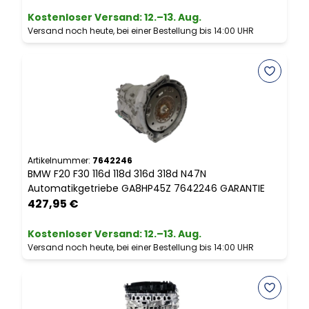
Kostenloser Versand
:
12.–13. Aug.
Versand noch heute, bei einer Bestellung bis 14:00 UHR
V
Artikelnummer:
7642246
A
BMW F20 F30 116d 118d 316d 318d N47N
S
Automatikgetriebe GA8HP45Z 7642246 GARANTIE
F
427,95 €
Kostenloser Versand
:
12.–13. Aug.
Versand noch heute, bei einer Bestellung bis 14:00 UHR
V