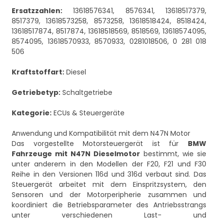
Ersatzzahlen:
13618576341, 8576341, 13618517379,
8517379, 13618573258, 8573258, 13618518424, 8518424,
13618517874, 8517874, 13618518569, 8518569, 13618574095,
8574095, 13618570933, 8570933, 0281018506, 0 281 018
506
Kraftstoffart:
Diesel
Getriebetyp:
Schaltgetriebe
Kategorie:
ECUs & Steuergeräte
Anwendung und Kompatibilität mit dem N47N Motor
Das vorgestellte Motorsteuergerät ist für
BMW
Fahrzeuge mit N47N Dieselmotor
bestimmt, wie sie
unter anderem in den Modellen der F20, F21 und F30
Reihe in den Versionen 116d und 316d verbaut sind. Das
Steuergerät arbeitet mit dem Einspritzsystem, den
Sensoren und der Motorperipherie zusammen und
koordiniert die Betriebsparameter des Antriebsstrangs
unter verschiedenen Last- und