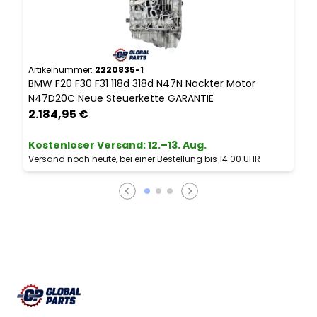
Artikelnummer:
2220835-1
A
BMW F20 F30 F31 118d 318d N47N Nackter Motor
B
N47D20C Neue Steuerkette GARANTIE
2.184,95 €
Kostenloser Versand
:
12.–13. Aug.
Versand noch heute, bei einer Bestellung bis 14:00 UHR
V