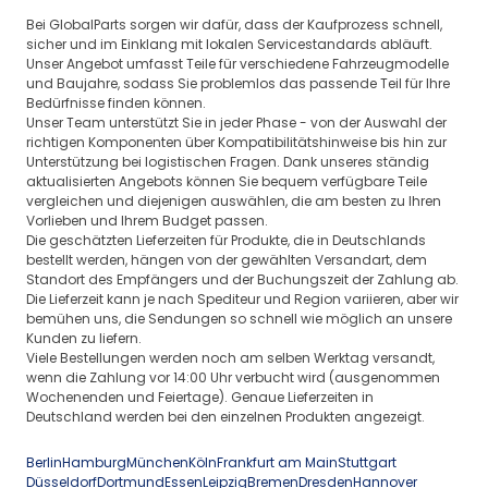
Bei GlobalParts sorgen wir dafür, dass der Kaufprozess schnell,
sicher und im Einklang mit lokalen Servicestandards abläuft.
Unser Angebot umfasst Teile für verschiedene Fahrzeugmodelle
und Baujahre, sodass Sie problemlos das passende Teil für Ihre
Bedürfnisse finden können.
Unser Team unterstützt Sie in jeder Phase - von der Auswahl der
richtigen Komponenten über Kompatibilitätshinweise bis hin zur
Unterstützung bei logistischen Fragen. Dank unseres ständig
aktualisierten Angebots können Sie bequem verfügbare Teile
vergleichen und diejenigen auswählen, die am besten zu Ihren
Vorlieben und Ihrem Budget passen.
Die geschätzten Lieferzeiten für Produkte, die in Deutschlands
bestellt werden, hängen von der gewählten Versandart, dem
Standort des Empfängers und der Buchungszeit der Zahlung ab.
Die Lieferzeit kann je nach Spediteur und Region variieren, aber wir
bemühen uns, die Sendungen so schnell wie möglich an unsere
Kunden zu liefern.
Viele Bestellungen werden noch am selben Werktag versandt,
wenn die Zahlung vor 14:00 Uhr verbucht wird (ausgenommen
Wochenenden und Feiertage). Genaue Lieferzeiten in
Deutschland werden bei den einzelnen Produkten angezeigt.
Berlin
Hamburg
München
Köln
Frankfurt am Main
Stuttgart
Düsseldorf
Dortmund
Essen
Leipzig
Bremen
Dresden
Hannover