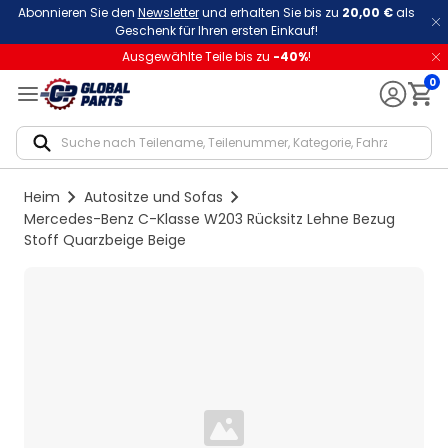
Abonnieren Sie den
Newsletter
und erhalten Sie bis zu
20,00 €
als
Geschenk für Ihren ersten Einkauf!
Ausgewählte Teile bis zu
-
40
%
!
0
Notif
Heim
Autositze und Sofas
Mercedes-Benz C-Klasse W203 Rücksitz Lehne Bezug
Stoff Quarzbeige Beige
Loading...