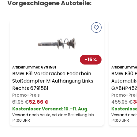
Vorgeschlagene Autoteile:
-
15
%
Artikelnummer:
6791581
Artikelnumme
BMW F31 Vorderachse Federbein
BMW F30 F3
Stoßdämpfer M Aufhängung Links
Automatik
Rechts 6791581
GA8HP45Z
Promo-Preis
Promo-Prei
61,95 €
52,66 €
455,95 €
3
Kostenloser Versand
:
10.–11. Aug.
Kostenlos
Versand noch heute, bei einer Bestellung bis
Versand noch 
14:00 UHR
14:00 UHR