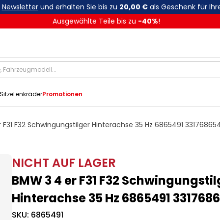
n
Newsletter
und erhalten Sie bis zu
20,00 €
als Geschenk für Ihr
Ausgewählte Teile bis zu
-
40
%
!
Sitze
Lenkräder
Promotionen
 F31 F32 Schwingungstilger Hinterachse 35 Hz 6865491 33176865
NICHT AUF LAGER
BMW 3 4 er F31 F32 Schwingungstil
Hinterachse 35 Hz 6865491 331768
SKU:
6865491