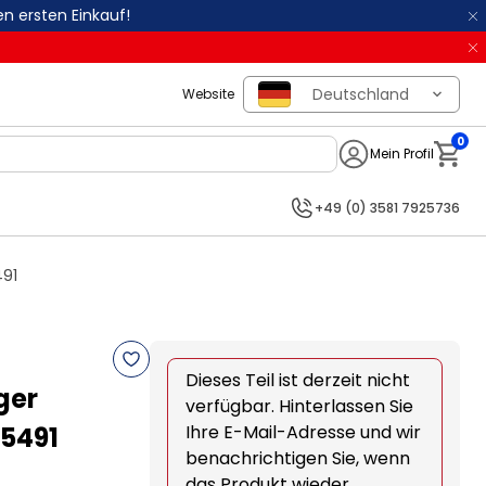
en ersten Einkauf!
Deutschland
Website
0
Mein Profil
Notifi
+49 (0) 3581 7925736
491
Dieses Teil ist derzeit nicht
ger
verfügbar. Hinterlassen Sie
65491
Ihre E-Mail-Adresse und wir
benachrichtigen Sie, wenn
das Produkt wieder