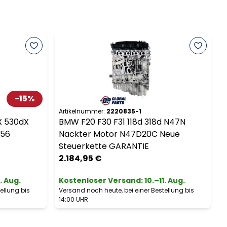
-
15
%
Artikelnummer:
2220835-1
A
X 530dX
BMW F20 F30 F31 118d 318d N47N
,56
Nackter Motor N47D20C Neue
Steuerkette GARANTIE
2.184,95 €
1. Aug.
Kostenloser Versand
:
10.–11. Aug.
ellung bis
Versand noch heute, bei einer Bestellung bis
V
14:00 UHR
1