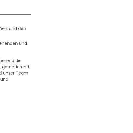
Ziels und den
chenenden und
tierend die
, garantierend
ird unser Team
t und