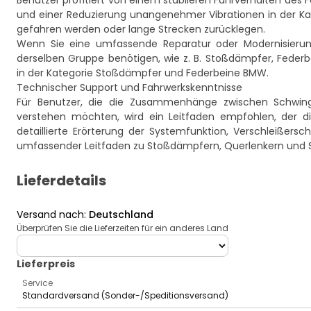
Benutzer profitiert von einem stabileren Fahrverhalten des 
und einer Reduzierung unangenehmer Vibrationen in der Kabi
gefahren werden oder lange Strecken zurücklegen.
Wenn Sie eine umfassende Reparatur oder Modernisierun
derselben Gruppe benötigen, wie z. B. Stoßdämpfer, Federb
in der Kategorie
Stoßdämpfer und Federbeine BMW
.
Technischer Support und Fahrwerkskenntnisse
Für Benutzer, die die Zusammenhänge zwischen Schwi
verstehen möchten, wird ein Leitfaden empfohlen, der die
detaillierte Erörterung der Systemfunktion, Verschleißers
umfassender Leitfaden zu Stoßdämpfern, Querlenkern und S
Lieferdetails
Versand nach
:
Deutschland
Überprüfen Sie die Lieferzeiten für ein anderes Land
deliveryCountry
Lieferpreis
Service
Standardversand (Sonder-/Speditionsversand)