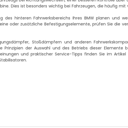
Fahrzeugs bei Richtungswechseln, einer besseren Kontrolle über 
ne. Dies ist besonders wichtig bei Fahrzeugen, die häufig mit 
g des hinteren Fahrwerksbereichs Ihres BMW planen und wei
eine oder zusätzliche Befestigungselemente, prüfen Sie die ve
ngungsdämpfer, Stoßdämpfern und anderen Fahrwerkskompo
 Prinzipien der Auswahl und des Betriebs dieser Elemente be
cheinungen und praktischer Service-Tipps finden Sie im Artikel
tabilisatoren
.