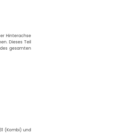
der Hinterachse
n. Dieses Teil
n des gesamten
F31 (Kombi) und