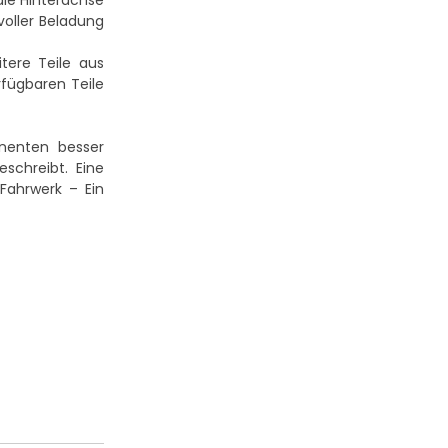
die Hinterachse
voller Beladung
tere Teile aus
rfügbaren Teile
nenten besser
schreibt. Eine
Fahrwerk – Ein