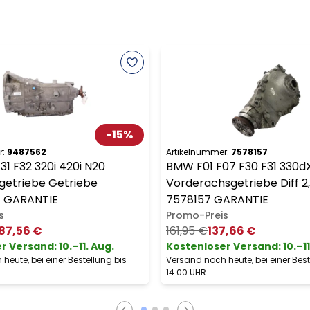
-
15
%
r:
9487562
Artikelnummer:
7578157
1 F32 320i 420i N20
BMW F01 F07 F30 F31 330d
getriebe Getriebe
Vorderachsgetriebe Diff 2
 GARANTIE
7578157 GARANTIE
s
Promo-Preis
87,56 €
161,95 €
137,66 €
er Versand
:
10.–11. Aug.
Kostenloser Versand
:
10.–1
heute, bei einer Bestellung bis
Versand noch heute, bei einer Best
14:00 UHR