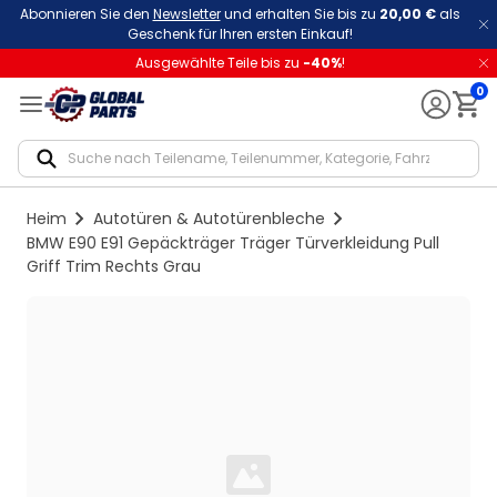
Abonnieren Sie den
Newsletter
und erhalten Sie bis zu
20,00 €
als
Geschenk für Ihren ersten Einkauf!
Ausgewählte Teile bis zu
-
40
%
!
0
Notif
Heim
Autotüren & Autotürenbleche
BMW E90 E91 Gepäckträger Träger Türverkleidung Pull
Griff Trim Rechts Grau
Loading...