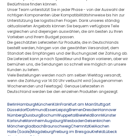
Bedürfnisse finden können.
Unser Team unterstützt Sie in jeder Phase - von der Auswahl der
richtigen Komponenten über Kompatibilitätshinweise bis hin zur
Unterstützung bei logistischen Fragen. Dank unseres ständig
aktualisierten Angebots können Sie bequem verfügbare Teile
vergleichen und diejenigen auswählen, die am besten zu Ihren
Vorlieben und Ihrem Budget passen.
Die geschätzten Lieferzeiten für Produkte, die in Deutschlands
bestellt werden, hängen von der gewählten Versandart, dem
Standort des Empfängers und der Buchungszeit der Zahlung ab.
Die Lieferzeit kann je nach Spediteur und Region variieren, aber wir
bemühen uns, die Sendungen so schnell wie möglich an unsere
Kunden zu liefern.
Viele Bestellungen werden noch am selben Werktag versandt,
wenn die Zahlung vor 14:00 Uhr verbucht wird (ausgenommen
Wochenenden und Feiertage). Genaue Lieferzeiten in
Deutschland werden bei den einzelnen Produkten angezeigt.
Berlin
Hamburg
München
Köln
Frankfurt am Main
Stuttgart
Düsseldorf
Dortmund
Essen
Leipzig
Bremen
Dresden
Hannover
Nürnberg
Duisburg
Bochum
Wuppertal
Bielefeld
Bonn
Münster
Karlsruhe
Mannheim
Augsburg
Wiesbaden
Gelsenkirchen
Mönchengladbach
Braunschweig
Chemnitz
Kiel
Aachen
Halle (Saale)
Magdeburg
Freiburg im Breisgau
Krefeld
Lübeck