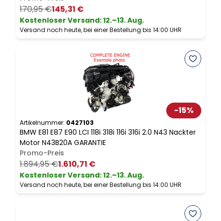
170,95 €
145,31 €
Kostenloser Versand
:
12.–13. Aug.
Versand noch heute, bei einer Bestellung bis 14:00 UHR
V
-
15
%
Artikelnummer:
0427103
A
BMW E81 E87 E90 LCI 118i 318i 116i 316i 2.0 N43 Nackter
B
Motor N43B20A GARANTIE
D
Promo-Preis
1.894,95 €
1.610,71 €
1
Kostenloser Versand
:
12.–13. Aug.
Versand noch heute, bei einer Bestellung bis 14:00 UHR
V