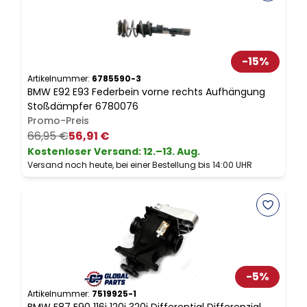
-
15
%
Artikelnummer:
6785590-3
A
BMW E92 E93 Federbein vorne rechts Aufhängung
B
Stoßdämpfer 6780076
Promo-Preis
66,95 €
56,91 €
Kostenloser Versand
:
12.–13. Aug.
Versand noch heute, bei einer Bestellung bis 14:00 UHR
V
-
5
%
Artikelnummer:
7519925-1
A