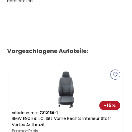
bereitstellen.
Vorgeschlagene Autoteile:
-
15
%
Artikelnummer:
7212156-1
A
BMW E90 E91 LCI Sitz Vorne Rechts Interieur Stoff
B
Vertex Anthrazit
K
Promo-Preis