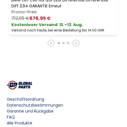
BMW E87 E90 116i 120i 320i Differential Differenzial
B
Diff 3,64 GARANTIE Erneut
L
Promo-Preis
712,95 €
676,95 €
Kostenloser Versand
:
12.–13. Aug.
Versand noch heute, bei einer Bestellung bis 14:00 UHR
V
Geschäftsordnung
Datenschutzbestimmungen
Garantie und Rückgabe
FAQ
Alle Produkte