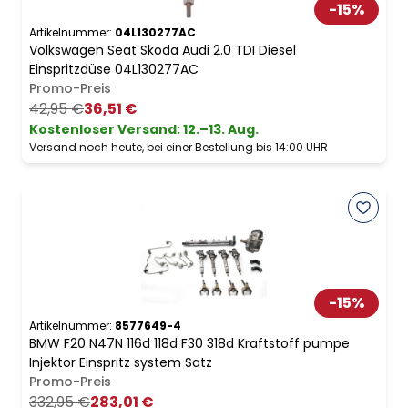
-
15
%
Artikelnummer:
04L130277AC
Volkswagen Seat Skoda Audi 2.0 TDI Diesel
Einspritzdüse 04L130277AC
Promo-Preis
42,95 €
36,51 €
Kostenloser Versand
:
12.–13. Aug.
Versand noch heute, bei einer Bestellung bis 14:00 UHR
-
15
%
Artikelnummer:
8577649-4
BMW F20 N47N 116d 118d F30 318d Kraftstoff pumpe
Injektor Einspritz system Satz
Promo-Preis
332,95 €
283,01 €