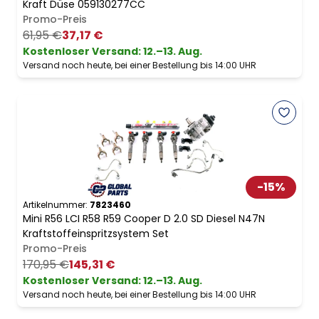
Kraft Düse 059130277CC
Promo-Preis
61,95 €
37,17 €
Kostenloser Versand
:
12.–13. Aug.
Versand noch heute, bei einer Bestellung bis 14:00 UHR
-
15
%
Artikelnummer:
7823460
Mini R56 LCI R58 R59 Cooper D 2.0 SD Diesel N47N
Kraftstoffeinspritzsystem Set
Promo-Preis
170,95 €
145,31 €
Kostenloser Versand
:
12.–13. Aug.
Versand noch heute, bei einer Bestellung bis 14:00 UHR