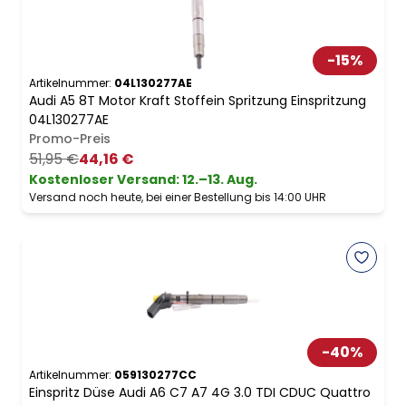
-
15
%
Artikelnummer:
04L130277AE
Audi A5 8T Motor Kraft Stoffein Spritzung Einspritzung
04L130277AE
Promo-Preis
51,95 €
44,16 €
Kostenloser Versand
:
12.–13. Aug.
Versand noch heute, bei einer Bestellung bis 14:00 UHR
-
40
%
Artikelnummer:
059130277CC
Einspritz Düse Audi A6 C7 A7 4G 3.0 TDI CDUC Quattro