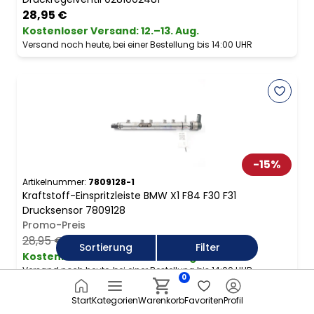
28,95 €
Kostenloser Versand
:
12.–13. Aug.
Versand noch heute, bei einer Bestellung bis 14:00 UHR
-
15
%
Artikelnummer:
7809128-1
Kraftstoff-Einspritzleiste BMW X1 F84 F30 F31
Drucksensor 7809128
Promo-Preis
28,95 €
24,61 €
Sortierung
Filter
Kostenloser Versand
:
12.–13. Aug.
Versand noch heute, bei einer Bestellung bis 14:00 UHR
0
Start
Kategorien
Warenkorb
Favoriten
Profil