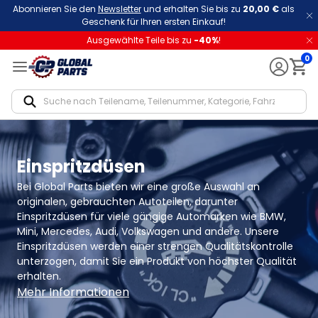
Abonnieren Sie den
Newsletter
und erhalten Sie bis zu
20,00 €
als
Geschenk für Ihren ersten Einkauf!
Ausgewählte Teile bis zu
-
40
%
!
0
Notif
Einspritzdüsen
Bei Global Parts bieten wir eine große Auswahl an 
originalen, gebrauchten Autoteilen, darunter 
Einspritzdüsen für viele gängige Automarken wie BMW, 
Mini, Mercedes, Audi, Volkswagen und andere. Unsere 
Einspritzdüsen werden einer strengen Qualitätskontrolle 
unterzogen, damit Sie ein Produkt von höchster Qualität 
erhalten.
Mehr Informationen