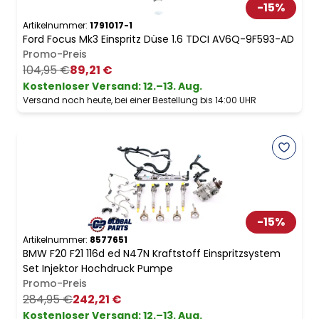
-
15
%
Artikelnummer:
1791017-1
Ford Focus Mk3 Einspritz Düse 1.6 TDCI AV6Q-9F593-AD
Promo-Preis
104,95 €
89,21 €
Kostenloser Versand
:
12.–13. Aug.
Versand noch heute, bei einer Bestellung bis 14:00 UHR
-
15
%
Artikelnummer:
8577651
BMW F20 F21 116d ed N47N Kraftstoff Einspritzsystem
Set Injektor Hochdruck Pumpe
Promo-Preis
284,95 €
242,21 €
Kostenloser Versand
:
12.–13. Aug.