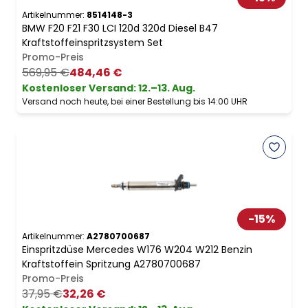
Artikelnummer:
8514148-3
BMW F20 F21 F30 LCI 120d 320d Diesel B47
Kraftstoffeinspritzsystem Set
Promo-Preis
569,95 €
484,46 €
Kostenloser Versand
:
12.–13. Aug.
Versand noch heute, bei einer Bestellung bis 14:00 UHR
-
15
%
Artikelnummer:
A2780700687
Einspritzdüse Mercedes W176 W204 W212 Benzin
Kraftstoffein Spritzung A2780700687
Promo-Preis
37,95 €
32,26 €