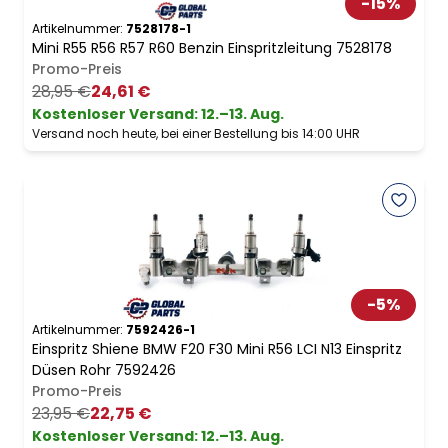
-
15
%
Artikelnummer:
7528178-1
Mini R55 R56 R57 R60 Benzin Einspritzleitung 7528178
Promo-Preis
28,95 €
24,61 €
Kostenloser Versand
:
12.–13. Aug.
Versand noch heute, bei einer Bestellung bis 14:00 UHR
-
5
%
Artikelnummer:
7592426-1
Einspritz Shiene BMW F20 F30 Mini R56 LCI N13 Einspritz
Düsen Rohr 7592426
Promo-Preis
23,95 €
22,75 €
Kostenloser Versand
:
12.–13. Aug.