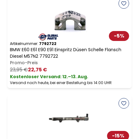
-
5
%
Artikelnummer:
7792722
BMW E60 E61 E90 E91 Einspritz Düsen Schelle Flansch
Diesel M57N2 7792722
Promo-Preis
23,95 €
22,75 €
Kostenloser Versand
:
12.–13. Aug.
Versand noch heute, bei einer Bestellung bis 14:00 UHR
-
15
%