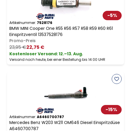
-
5
%
Artikelnummer:
7528176
BMW MINI Cooper One R55 R56 R57 R58 R59 R60 R61
Einspritzventil 13537528176
Promo-Preis
23,95 €
22,75 €
Kostenloser Versand
:
12.–13. Aug.
Versand noch heute, bei einer Bestellung bis 14:00 UHR
-
15
%
Artikelnummer:
A6460700787
Mercedes Benz W203 W211 OM646 Diesel Einspritzdüse
A6460700787