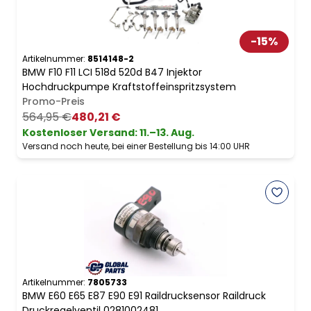
-
15
%
Artikelnummer:
8514148-2
BMW F10 F11 LCI 518d 520d B47 Injektor
Hochdruckpumpe Kraftstoffeinspritzsystem
Promo-Preis
564,95 €
480,21 €
Kostenloser Versand
:
11.–13. Aug.
Versand noch heute, bei einer Bestellung bis 14:00 UHR
Artikelnummer:
7805733
BMW E60 E65 E87 E90 E91 Raildrucksensor Raildruck
Druckregelventil 0281002481