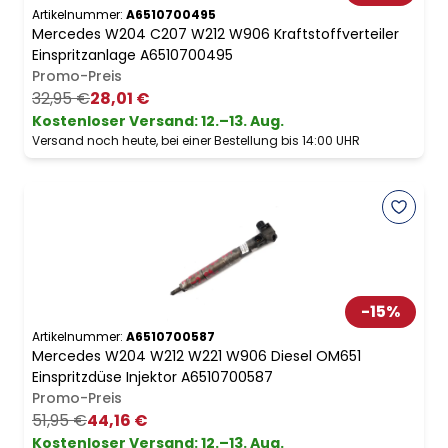
Artikelnummer:
A6510700495
Mercedes W204 C207 W212 W906 Kraftstoffverteiler
Einspritzanlage A6510700495
Promo-Preis
32,95 €
28,01 €
Kostenloser Versand
:
12.–13. Aug.
Versand noch heute, bei einer Bestellung bis 14:00 UHR
-
15
%
Artikelnummer:
A6510700587
Mercedes W204 W212 W221 W906 Diesel OM651
Einspritzdüse Injektor A6510700587
Promo-Preis
51,95 €
44,16 €
Kostenloser Versand
:
12.–13. Aug.