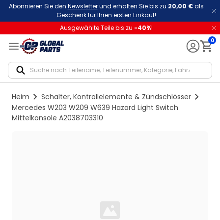
Abonnieren Sie den
Newsletter
und erhalten Sie bis zu
20,00 €
als
Geschenk für Ihren ersten Einkauf!
Ausgewählte Teile bis zu
-
40
%
!
0
Notif
Heim
Schalter, Kontrollelemente & Zündschlösser
Mercedes W203 W209 W639 Hazard Light Switch
Mittelkonsole A2038703310
Loading...