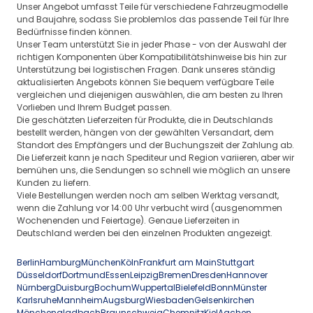
Unser Angebot umfasst Teile für verschiedene Fahrzeugmodelle
und Baujahre, sodass Sie problemlos das passende Teil für Ihre
Bedürfnisse finden können.
Unser Team unterstützt Sie in jeder Phase - von der Auswahl der
richtigen Komponenten über Kompatibilitätshinweise bis hin zur
Unterstützung bei logistischen Fragen. Dank unseres ständig
aktualisierten Angebots können Sie bequem verfügbare Teile
vergleichen und diejenigen auswählen, die am besten zu Ihren
Vorlieben und Ihrem Budget passen.
Die geschätzten Lieferzeiten für Produkte, die in Deutschlands
bestellt werden, hängen von der gewählten Versandart, dem
Standort des Empfängers und der Buchungszeit der Zahlung ab.
Die Lieferzeit kann je nach Spediteur und Region variieren, aber wir
bemühen uns, die Sendungen so schnell wie möglich an unsere
Kunden zu liefern.
Viele Bestellungen werden noch am selben Werktag versandt,
wenn die Zahlung vor 14:00 Uhr verbucht wird (ausgenommen
Wochenenden und Feiertage). Genaue Lieferzeiten in
Deutschland werden bei den einzelnen Produkten angezeigt.
Berlin
Hamburg
München
Köln
Frankfurt am Main
Stuttgart
Düsseldorf
Dortmund
Essen
Leipzig
Bremen
Dresden
Hannover
Nürnberg
Duisburg
Bochum
Wuppertal
Bielefeld
Bonn
Münster
Karlsruhe
Mannheim
Augsburg
Wiesbaden
Gelsenkirchen
Mönchengladbach
Braunschweig
Chemnitz
Kiel
Aachen