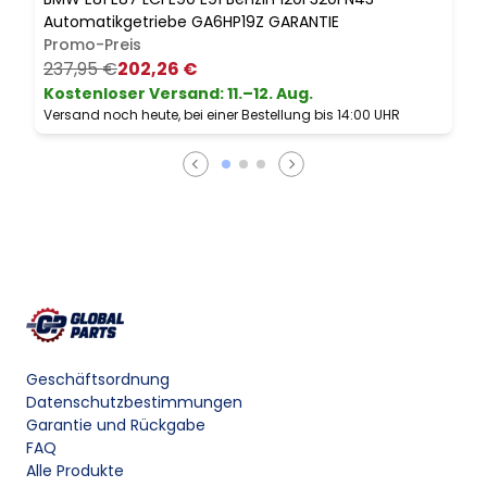
Automatikgetriebe GA6HP19Z GARANTIE
K
Promo-Preis
237,95 €
202,26 €
Kostenloser Versand
:
11.–12. Aug.
Versand noch heute, bei einer Bestellung bis 14:00 UHR
V
Geschäftsordnung
Datenschutzbestimmungen
Garantie und Rückgabe
FAQ
Alle Produkte