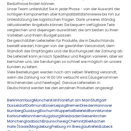
Bedürfnisse finden können.
Unser Team unterstützt Sie in jeder Phase - von der Auswahl der
richtigen Komponenten über Kompatibilitätshinweise bis hin zur
Unterstützung bei logistischen Fragen. Dank unseres ständig
aktualisierten Angebots können Sie bequem verfügbare Teile
vergleichen und diejenigen auswählen, die am besten zu Ihren
Vorlieben und Ihrem Budget passen.
Die geschätzten Lieferzeiten für Produkte, die in Deutschlands
bestellt werden, hängen von der gewählten Versandart, dem
Standort des Empfängers und der Buchungszeit der Zahlung ab.
Die Lieferzeit kann je nach Spediteur und Region variieren, aber wir
bemühen uns, die Sendungen so schnell wie möglich an unsere
Kunden zu liefern.
Viele Bestellungen werden noch am selben Werktag versandt,
wenn die Zahlung vor 14:00 Uhr verbucht wird (ausgenommen
Wochenenden und Feiertage). Genaue Lieferzeiten in
Deutschland werden bei den einzelnen Produkten angezeigt.
Berlin
Hamburg
München
Köln
Frankfurt am Main
Stuttgart
Düsseldorf
Dortmund
Essen
Leipzig
Bremen
Dresden
Hannover
Nürnberg
Duisburg
Bochum
Wuppertal
Bielefeld
Bonn
Münster
Karlsruhe
Mannheim
Augsburg
Wiesbaden
Gelsenkirchen
Mönchengladbach
Braunschweig
Chemnitz
Kiel
Aachen
Halle (Saale)
Magdeburg
Freiburg im Breisgau
Krefeld
Lübeck