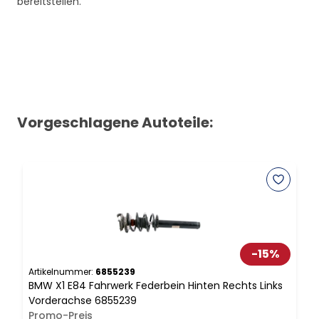
bereitstellen.
Vorgeschlagene Autoteile:
-
15
%
Artikelnummer:
6855239
A
BMW X1 E84 Fahrwerk Federbein Hinten Rechts Links
B
Vorderachse 6855239
S
Promo-Preis