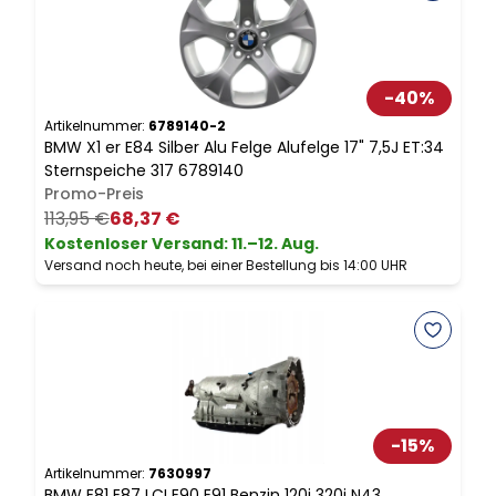
-
40
%
Artikelnummer:
6789140-2
A
BMW X1 er E84 Silber Alu Felge Alufelge 17" 7,5J ET:34
B
Sternspeiche 317 6789140
L
Promo-Preis
113,95 €
68,37 €
Kostenloser Versand
:
11.–12. Aug.
Versand noch heute, bei einer Bestellung bis 14:00 UHR
V
-
15
%
Artikelnummer:
7630997
A
BMW E81 E87 LCI E90 E91 Benzin 120i 320i N43
B