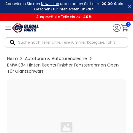
Abonnieren Sie den
Newsletter
und erhalten Sie bis zu
20,00 €
als
Geschenk für Ihren ersten Einkauf!
Ausgewählte Teile bis zu
-
40
%
!
0
Notif
Heim
Autotüren & Autotürenbleche
BMW E84 Hinten Rechts Finisher Fensterrahmen Oben
Tür Glanzschwarz
Loading...