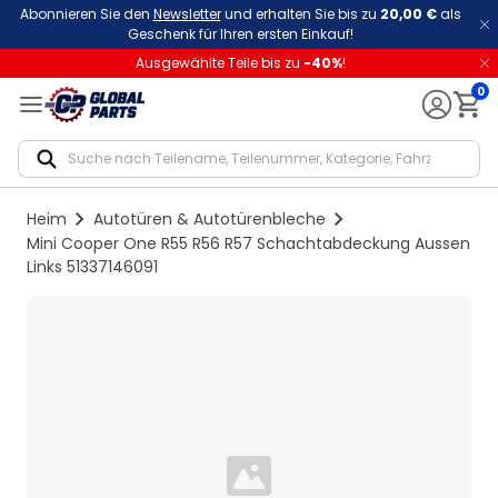
Abonnieren Sie den
Newsletter
und erhalten Sie bis zu
20,00 €
als
Geschenk für Ihren ersten Einkauf!
Ausgewählte Teile bis zu
-
40
%
!
0
Notif
Heim
Autotüren & Autotürenbleche
Mini Cooper One R55 R56 R57 Schachtabdeckung Aussen
Links 51337146091
Loading...