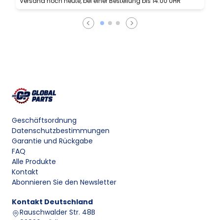
Versand noch heute, bei einer Bestellung bis 14:00 UHR
V
Geschäftsordnung
Datenschutzbestimmungen
Garantie und Rückgabe
FAQ
Alle Produkte
Kontakt
Abonnieren Sie den Newsletter
Kontakt
Deutschland
Rauschwalder Str. 48B