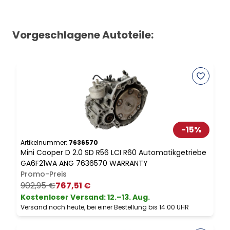
Vorgeschlagene Autoteile:
-
15
%
Artikelnummer:
7636570
A
Mini Cooper D 2.0 SD R56 LCI R60 Automatikgetriebe
M
GA6F21WA ANG 7636570 WARRANTY
N
Promo-Preis
902,95 €
767,51 €
Kostenloser Versand
:
12.–13. Aug.
Versand noch heute, bei einer Bestellung bis 14:00 UHR
V