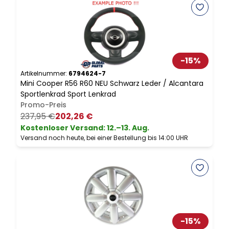
-
15
%
Artikelnummer:
6794624-7
A
Mini Cooper R56 R60 NEU Schwarz Leder / Alcantara
B
Sportlenkrad Sport Lenkrad
R
Promo-Preis
237,95 €
202,26 €
Kostenloser Versand
:
12.–13. Aug.
Versand noch heute, bei einer Bestellung bis 14:00 UHR
V
-
15
%