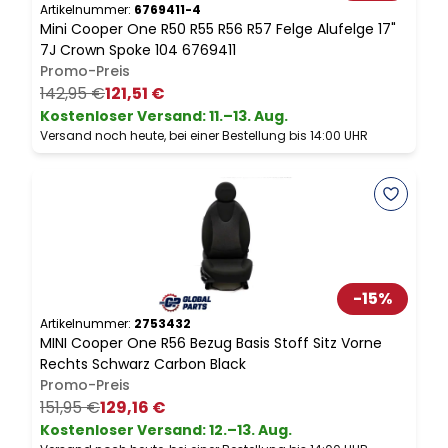
Artikelnummer:
6769411-4
A
Mini Cooper One R50 R55 R56 R57 Felge Alufelge 17"
M
7J Crown Spoke 104 6769411
N
Promo-Preis
142,95 €
121,51 €
Kostenloser Versand
:
11.–13. Aug.
Versand noch heute, bei einer Bestellung bis 14:00 UHR
V
-
15
%
Artikelnummer:
2753432
A
MINI Cooper One R56 Bezug Basis Stoff Sitz Vorne
M
Rechts Schwarz Carbon Black
Z
Promo-Preis
151,95 €
129,16 €
6
Kostenloser Versand
:
12.–13. Aug.